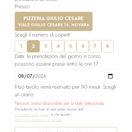
Presso:
PIZZERIA GIULIO CESARE
VIALE GIULIO CESARE 14, NOVARA
Scegli il numero di coperti
1
2
3
4
5
6
7
8
Data: le prenotazioni del giorno in corso
possono essere prese entro le ore 17
Il tuo tavolo verrà riservato per 90 minuti. Scegli
un orario:
Nessun orario disponibile per la data selezionata
Procedendo dichiari di aver preso visione dell'
informativa sulla privacy
e che accetti i
Termini e Condizioni di Vendita